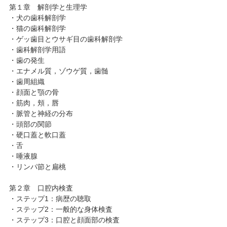
第１章 解剖学と生理学
・犬の歯科解剖学
・猫の歯科解剖学
・ゲッ歯目とウサギ目の歯科解剖学
・歯科解剖学用語
・歯の発生
・エナメル質，ゾウゲ質，歯髄
・歯周組織
・顔面と顎の骨
・筋肉，頬，唇
・脈管と神経の分布
・頭部の関節
・硬口蓋と軟口蓋
・舌
・唾液腺
・リンパ節と扁桃
第２章 口腔内検査
・ステップ1：病歴の聴取
・ステップ2：一般的な身体検査
・ステップ3：口腔と顔面部の検査