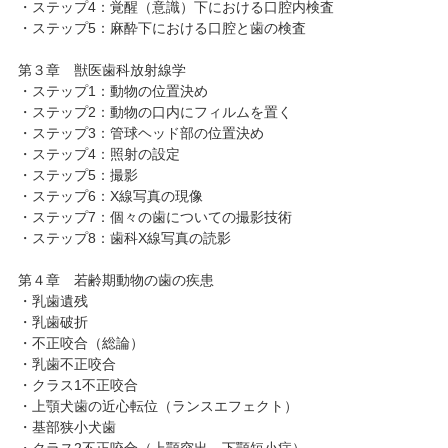
・ステップ4：覚醒（意識）下における口腔内検査
・ステップ5：麻酔下における口腔と歯の検査
第３章 獣医歯科放射線学
・ステップ1：動物の位置決め
・ステップ2：動物の口内にフィルムを置く
・ステップ3：管球ヘッド部の位置決め
・ステップ4：照射の設定
・ステップ5：撮影
・ステップ6：X線写真の現像
・ステップ7：個々の歯についての撮影技術
・ステップ8：歯科X線写真の読影
第４章 若齢期動物の歯の疾患
・乳歯遺残
・乳歯破折
・不正咬合（総論）
・乳歯不正咬合
・クラス1不正咬合
・上顎犬歯の近心転位（ランスエフェクト）
・基部狭小犬歯