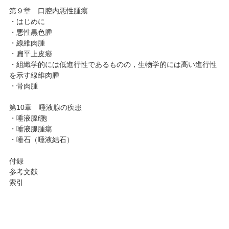
第９章 口腔内悪性腫瘍
・はじめに
・悪性黒色腫
・線維肉腫
・扁平上皮癌
・組織学的には低進行性であるものの，生物学的には高い進行性
を示す線維肉腫
・骨肉腫
第10章 唾液腺の疾患
・唾液腺f胞
・唾液腺腫瘍
・唾石（唾液結石）
付録
参考文献
索引