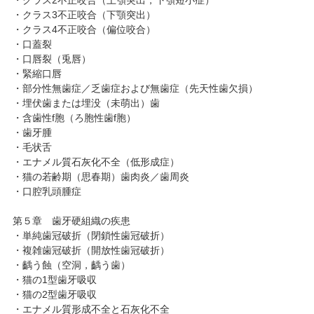
・クラス2不正咬合（上顎突出，下顎短小症）
・クラス3不正咬合（下顎突出）
・クラス4不正咬合（偏位咬合）
・口蓋裂
・口唇裂（兎唇）
・緊縮口唇
・部分性無歯症／乏歯症および無歯症（先天性歯欠損）
・埋伏歯または埋没（未萌出）歯
・含歯性f胞（ろ胞性歯f胞）
・歯牙腫
・毛状舌
・エナメル質石灰化不全（低形成症）
・猫の若齢期（思春期）歯肉炎／歯周炎
・口腔乳頭腫症
第５章 歯牙硬組織の疾患
・単純歯冠破折（閉鎖性歯冠破折）
・複雑歯冠破折（開放性歯冠破折）
・齲う蝕（空洞，齲う歯）
・猫の1型歯牙吸収
・猫の2型歯牙吸収
・エナメル質形成不全と石灰化不全