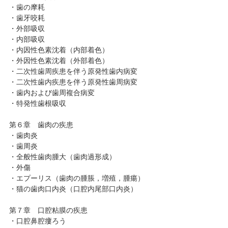
・歯の摩耗
・歯牙咬耗
・外部吸収
・内部吸収
・内因性色素沈着（内部着色）
・外因性色素沈着（外部着色）
・二次性歯周疾患を伴う原発性歯内病変
・二次性歯内疾患を伴う原発性歯周病変
・歯内および歯周複合病変
・特発性歯根吸収
第６章 歯肉の疾患
・歯肉炎
・歯周炎
・全般性歯肉腫大（歯肉過形成）
・外傷
・エプーリス（歯肉の腫脹，増殖，腫瘍）
・猫の歯肉口内炎（口腔内尾部口内炎）
第７章 口腔粘膜の疾患
・口腔鼻腔瘻ろう