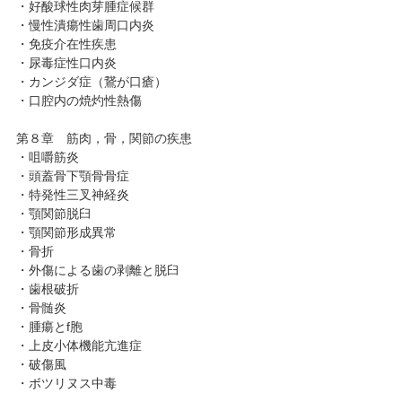
・好酸球性肉芽腫症候群
・慢性潰瘍性歯周口内炎
・免疫介在性疾患
・尿毒症性口内炎
・カンジダ症（鵞が口瘡）
・口腔内の焼灼性熱傷
第８章 筋肉，骨，関節の疾患
・咀嚼筋炎
・頭蓋骨下顎骨骨症
・特発性三叉神経炎
・顎関節脱臼
・顎関節形成異常
・骨折
・外傷による歯の剥離と脱臼
・歯根破折
・骨髄炎
・腫瘍とf胞
・上皮小体機能亢進症
・破傷風
・ボツリヌス中毒