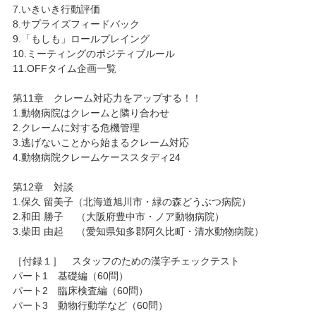
7.いきいき行動評価
8.サプライズフィードバック
9.「もしも」ロールプレイング
10.ミーティングのポジティブルール
11.OFFタイム企画一覧
第11章 クレーム対応力をアップする！！
1.動物病院はクレームと隣り合わせ
2.クレームに対する危機管理
3.逃げないことから始まるクレーム対応
4.動物病院クレームケーススタディ24
第12章 対談
1.保久 留美子（北海道旭川市・緑の森どうぶつ病院）
2.和田 勝子 （大阪府豊中市・ノア動物病院）
3.柴田 由起 （愛知県知多郡阿久比町・清水動物病院）
［付録１］ スタッフのための漢字チェックテスト
パート1 基礎編（60問）
パート2 臨床検査編（60問）
パート3 動物行動学など（60問）