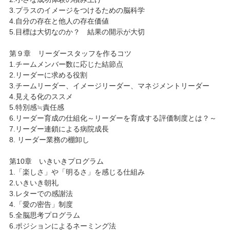
3.プラスのイメージをつけるための脳科学
4.自分の存在と他人の存在価値
5.目標は大切なのか？ 結果の開示が大切
第９章 リーダースタッフを作るコツ
1.チームメンバー数に応じた結節点
2.リーダーに求める役割
3.チームリーダー、イメージリーダー、マネジメントリーダー
4.見える化のススメ
5.特別感≒責任感
6.リーダー育成の仕組化～リーダーを育成する評価制度とは？～
7.リーダー連鎖による病院成長
8. リーダー業務の棚卸し
第10章 いきいきプログラム
1.「楽しさ」や「明るさ」を感じる仕組み
2.いきいき朝礼
3.レターでの感謝法
4.「愛の密告」制度
5.全脳思考プログラム
6.ポジションによるネーミング法