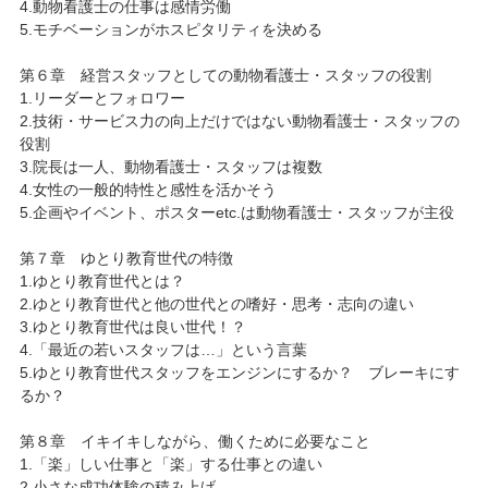
4.動物看護士の仕事は感情労働
5.モチベーションがホスピタリティを決める
第６章 経営スタッフとしての動物看護士・スタッフの役割
1.リーダーとフォロワー
2.技術・サービス力の向上だけではない動物看護士・スタッフの
役割
3.院長は一人、動物看護士・スタッフは複数
4.女性の一般的特性と感性を活かそう
5.企画やイベント、ポスターetc.は動物看護士・スタッフが主役
第７章 ゆとり教育世代の特徴
1.ゆとり教育世代とは？
2.ゆとり教育世代と他の世代との嗜好・思考・志向の違い
3.ゆとり教育世代は良い世代！？
4.「最近の若いスタッフは…」という言葉
5.ゆとり教育世代スタッフをエンジンにするか？ ブレーキにす
るか？
第８章 イキイキしながら、働くために必要なこと
1.「楽」しい仕事と「楽」する仕事との違い
2.小さな成功体験の積み上げ