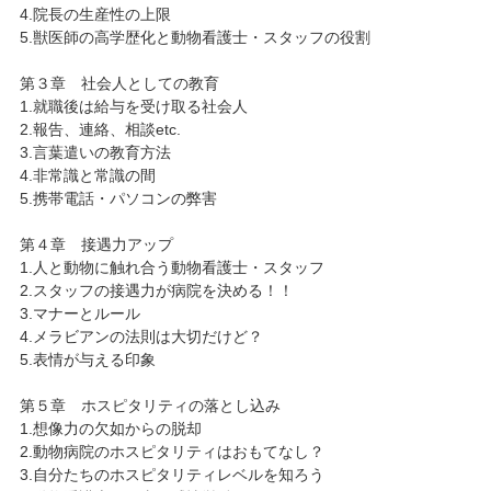
4.院長の生産性の上限
5.獣医師の高学歴化と動物看護士・スタッフの役割
第３章 社会人としての教育
1.就職後は給与を受け取る社会人
2.報告、連絡、相談etc.
3.言葉遣いの教育方法
4.非常識と常識の間
5.携帯電話・パソコンの弊害
第４章 接遇力アップ
1.人と動物に触れ合う動物看護士・スタッフ
2.スタッフの接遇力が病院を決める！！
3.マナーとルール
4.メラビアンの法則は大切だけど？
5.表情が与える印象
第５章 ホスピタリティの落とし込み
1.想像力の欠如からの脱却
2.動物病院のホスピタリティはおもてなし？
3.自分たちのホスピタリティレベルを知ろう