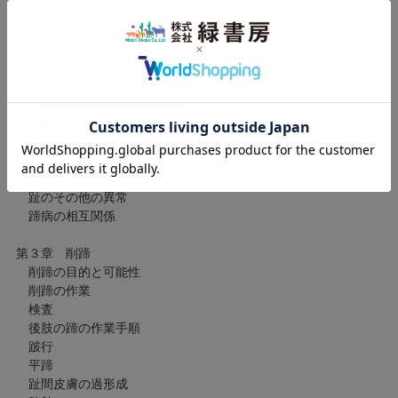
内蹄と外蹄の相違
後肢の肢勢
前肢の蹄
第２章 知覚部の疾病
この疾病は牛群の問題である
皮膚の構造
趾間皮膚炎
蹄葉炎
趾間フレグモーネ（趾間腐爛）
趾のその他の異常
蹄病の相互関係
第３章 削蹄
削蹄の目的と可能性
削蹄の作業
検査
後肢の蹄の作業手順
跛行
平蹄
趾間皮膚の過形成