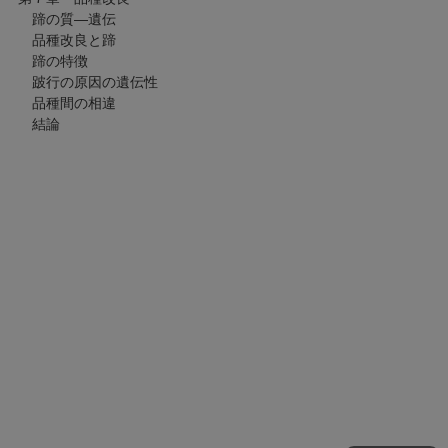
蹄の質―遺伝
品種改良と蹄
蹄の特徴
跛行の原因の遺伝性
品種間の相違
結論