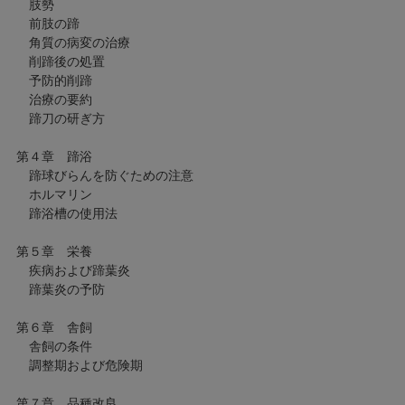
肢勢
前肢の蹄
角質の病変の治療
削蹄後の処置
予防的削蹄
治療の要約
蹄刀の研ぎ方
第４章 蹄浴
蹄球びらんを防ぐための注意
ホルマリン
蹄浴槽の使用法
第５章 栄養
疾病および蹄葉炎
蹄葉炎の予防
第６章 舎飼
舎飼の条件
調整期および危険期
第７章 品種改良