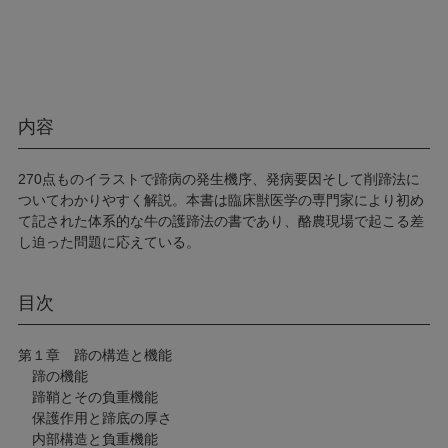
内容
270点ものイラストで蹄病の発生機序、発病要因そして削蹄法に
ついてわかりやすく解説。本書は臨床獣医学の専門家により初め
て記された体系的な牛の護蹄法の書であり、酪農現場で起こる差
し迫った問題に応えている。
目次
第１章 蹄の構造と機能
蹄の機能
蹄鞘とその負重機能
保護作用と蹄底の厚さ
内部構造と負重機能