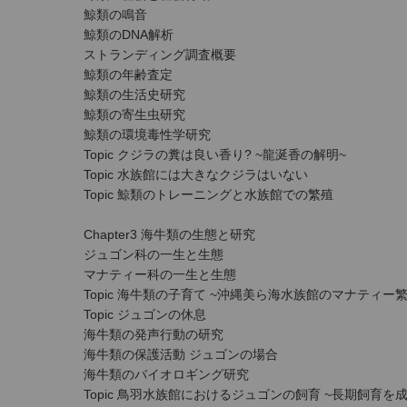
鯨類の鳴音
鯨類のDNA解析
ストランディング調査概要
鯨類の年齢査定
鯨類の生活史研究
鯨類の寄生虫研究
鯨類の環境毒性学研究
Topic クジラの糞は良い香り? ~龍涎香の解明~
Topic 水族館には大きなクジラはいない
Topic 鯨類のトレーニングと水族館での繁殖
Chapter3 海牛類の生態と研究
ジュゴン科の一生と生態
マナティー科の一生と生態
Topic 海牛類の子育て ~沖縄美ら海水族館のマナティー
Topic ジュゴンの休息
海牛類の発声行動の研究
海牛類の保護活動 ジュゴンの場合
海牛類のバイオロギング研究
Topic 鳥羽水族館におけるジュゴンの飼育 ~長期飼育を