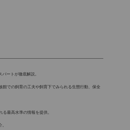
スパートが徹底解説。
族館での飼育の工夫や飼育下でみられる生態行動、保全
れる最高水準の情報を提供。
介。