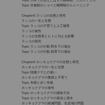
Topic 日本で出会えたはずの鰭脚類、ニホンアシカ
Topic 水族館のショーと鰭脚類のトレーニング
Chapter5 ラッコの生態と研究
ラッコの一生と生態
Topic ラッコの子育てと人工哺育
ラッコの食性
ラッコが生態系とヒトに与える影響
ラッコの研究
Topic ラッコの行動 野生下の場合
Topic ラッコの行動 飼育下の場合
Chapter6 ホッキョクグマの生態と研究
ホッキョクグマの一生と生態
Topic 陸棲クマとの違い
ホッキョクグマの繁殖と子育て
Topic 冬眠と歩く冬眠
ホッキョクグマの食性
Topic ホッキョクグマの捕食方法
Topic ホッキョクグマの遊泳と潜水
ホッキョクグマの絶滅問題、生息域の問題