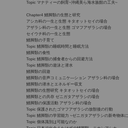
Topic マナティーの飼育~沖縄美ら海水族館の工夫~
Chapter4 鰭脚類の生態と研究
アシカ科の一生と生態 キタオットセイの場合
アザラシ科の一生と生態 ゴマフアザラシの場合
セイウチ科の一生と生態
鰭脚類の子育て
Topic 鰭脚類の睡眠時間と睡眠方法
鰭脚類の食性
Topic 鰭脚類の捕食者からの回避方法
Topic 鰭脚類の遊泳と潜水
鰭脚類の回遊
鰭脚類の音声コミュニケ―ション アザラシ科の場合
鰭脚類の潜水とエネルギー収支
鰭脚類の生態研究 キタオットセイの場合
鰭脚類との共存 ゼニガタアザラシの場合
鰭脚類の保護活動 アザラシ科の場合
Topic 保護されたゴマフアザラシの放獣後の行動
Topic 鰭脚類の学習能力 ~ゼニガタアザラシの新奇物体
Topic 個体識別は可能なのか