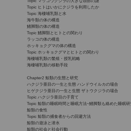
Topic マッコウクジラの大きな頭部の謎
Topic ヒトはいかにクジラを利用したか
Topic 海棲哺乳類と水
海牛類の体の構造
鰭脚類の体の構造
Topic 鰭脚類とヒトとの関わり
ラッコの体の構造
ホッキョクグマの体の構造
Topic ホッキョクグマとヒトとの関わり
海棲哺乳類の繁殖・授乳戦略
海棲哺乳類の移動手段
Chapter2 鯨類の生態と研究
ハクジラ亜目の一生と生態 ハンドウイルカの場合
ヒゲクジラ亜目の一生と生態 ザトウクジラの場合
Topic ハクジラ亜目の子育て
Topic 鯨類の睡眠時間と睡眠方法~鰭脚類も絡めた睡眠研
鯨類の食性
Topic 鯨類の捕食者からの回避方法
鯨類の遊泳と潜水
鯨類の社会と社会行動