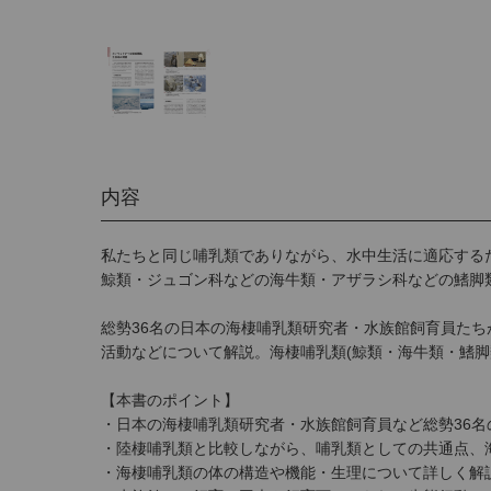
内容
私たちと同じ哺乳類でありながら、水中生活に適応する
鯨類・ジュゴン科などの海牛類・アザラシ科などの鰭脚
総勢36名の日本の海棲哺乳類研究者・水族館飼育員た
活動などについて解説。海棲哺乳類(鯨類・海牛類・鰭脚
【本書のポイント】
・日本の海棲哺乳類研究者・水族館飼育員など総勢36
・陸棲哺乳類と比較しながら、哺乳類としての共通点、
・海棲哺乳類の体の構造や機能・生理について詳しく解