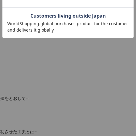
繁殖をとおして~
成功させた工夫とは~