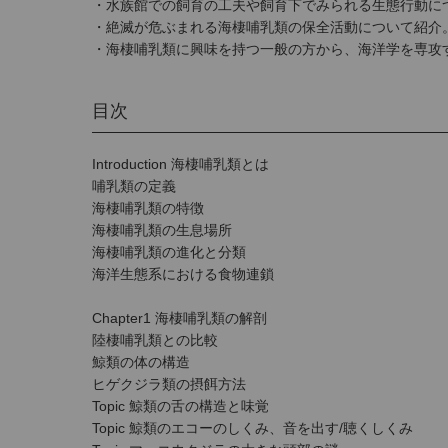
・水族館での飼育の工夫や飼育下でみられる生態行動に
・絶滅が危ぶまれる海棲哺乳類の保全活動について紹介
・海棲哺乳類に興味を持つ一般の方から、海洋学を専攻
目次
Introduction 海棲哺乳類とは
哺乳類の定義
海棲哺乳類の特徴
海棲哺乳類の生息場所
海棲哺乳類の進化と分類
海洋生態系における食物連鎖
Chapter1 海棲哺乳類の解剖
陸棲哺乳類との比較
鯨類の体の構造
ヒゲクジラ類の摂餌方法
Topic 鯨類の舌の構造と味覚
Topic 鯨類のエコーのしくみ、音を出す/聴くしくみ