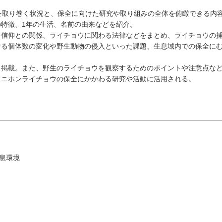
ウを取り巻く状況と、保全に向けた研究や取り組みの全体を俯瞰できる内
の特徴、1年の生活、名前の由来などを紹介。
岳信仰との関係、ライチョウに関わる法律などをまとめ、ライチョウの
ける個体数の変化や野生動物の侵入といった課題、生息域内での保全に
を掲載。また、野生のライチョウを観察するためのポイントや注意点な
、ニホンライチョウの保全にかかわる研究や活動に活用される。
息環境