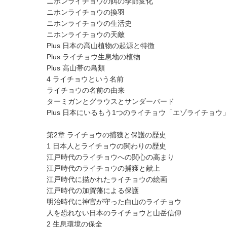
ニホンライチョウの餌の季節変化
ニホンライチョウの換羽
ニホンライチョウの生活史
ニホンライチョウの天敵
Plus 日本の高山植物の起源と特徴
Plus ライチョウ生息地の植物
Plus 高山帯の鳥類
4 ライチョウという名前
ライチョウの名前の由来
ターミガンとグラウスとサンダーバード
Plus 日本にいるもう1つのライチョウ「エゾライチョウ
第2章 ライチョウの捕獲と保護の歴史
1 日本人とライチョウの関わりの歴史
江戸時代のライチョウへの関心の高まり
江戸時代のライチョウの捕獲と献上
江戸時代に描かれたライチョウの絵画
江戸時代の加賀藩による保護
明治時代に神官が守った白山のライチョウ
人を恐れない日本のライチョウと山岳信仰
2 生息環境の保全