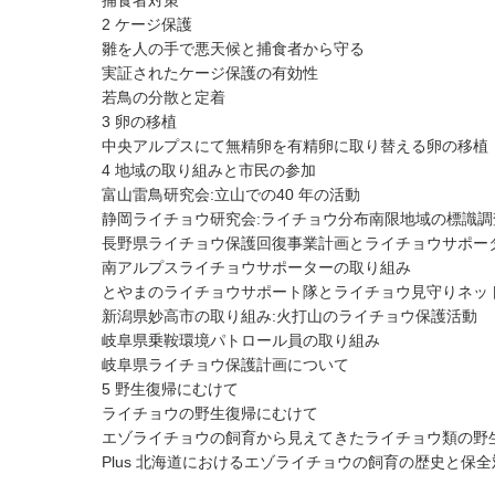
捕食者対策
2 ケージ保護
雛を人の手で悪天候と捕食者から守る
実証されたケージ保護の有効性
若鳥の分散と定着
3 卵の移植
中央アルプスにて無精卵を有精卵に取り替える卵の移植
4 地域の取り組みと市民の参加
富山雷鳥研究会:立山での40 年の活動
静岡ライチョウ研究会:ライチョウ分布南限地域の標識調
長野県ライチョウ保護回復事業計画とライチョウサポー
南アルプスライチョウサポーターの取り組み
とやまのライチョウサポート隊とライチョウ見守りネッ
新潟県妙高市の取り組み:火打山のライチョウ保護活動
岐阜県乗鞍環境パトロール員の取り組み
岐阜県ライチョウ保護計画について
5 野生復帰にむけて
ライチョウの野生復帰にむけて
エゾライチョウの飼育から見えてきたライチョウ類の野
Plus 北海道におけるエゾライチョウの飼育の歴史と保全