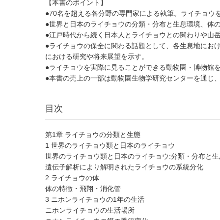
【本書のポイント】
●70名を超える各分野の専門家による執筆。ライチョ
●世界と日本のライチョウの分類・分布と生息環境、体
●江戸時代から続く日本人とライチョウとの関わりや山
●ライチョウの保全に関わる話題として、各生息地にお
における研究や将来展望を示す。
●ライチョウを実際に見ることができる動物園・博物館
●本書の売上の一部は動物園生物学研究センターを通じ
目次
第1章 ライチョウの分類と生態
1 世界のライチョウ類と日本のライチョウ
世界のライチョウ類と日本のライチョウ:分類・分布と生
遺伝子解析により解明されたライチョウの系統分化
2 ライチョウの体
体の特徴・飛翔・消化管
3 ニホンライチョウの1年の生活
ニホンライチョウの生活場所