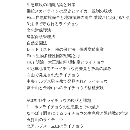
生息環境の細菌汚染と対策
乗鞍スカイラインの歴史とマイカー規制の現状
Plus 自然環境保全と地域振興の両立:乗鞍岳における
3 法律で守られるライチョウ
文化財保護法
鳥獣保護管理法
自然公園法
レッドリスト、種の保存法、保護増殖事業
Plus 生物多様性国家戦略とは
Plus 明治・大正期の狩猟制度とライチョウ
4 絶滅地域でのライチョウ再発見と放鳥の試み
白山で発見されたライチョウ
中央アルプス駒ヶ岳で発見されたライチョウ
富士山と金峰山へのライチョウの移植実験
第3章 野生ライチョウの現状と課題
1 ニホンライチョウの生息数とその減少
なわばり調査によるライチョウの生息数と繁殖数の推定
火打山のライチョウ
北アルプス・立山のライチョウ