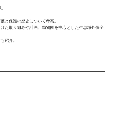
容。
捕獲と保護の歴史について考察。
むけた取り組みや計画、動物園を中心とした生息域外保全
ども紹介。