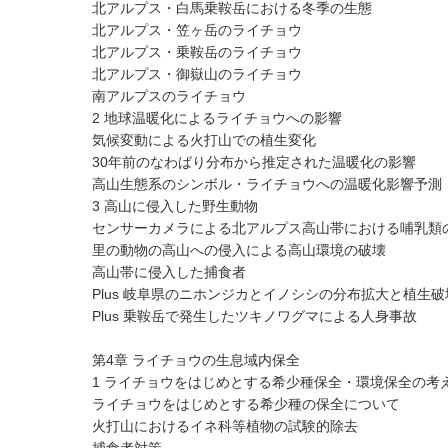
北アルプス・白馬乗鞍岳における冬季の生態
北アルプス・笠ヶ岳のライチョウ
北アルプス・乗鞍岳のライチョウ
北アルプス・御嶽山のライチョウ
南アルプスのライチョウ
2 地球温暖化によるライチョウへの影響
気候変動による火打山での植生変化
30年前のなわばり分布から推定された温暖化の影響
高山生態系のシンボル・ライチョウへの温暖化影響予測
3 高山に侵入した野生動物
センサーカメラによる北アルプス高山帯における哺乳類
里の動物の高山への侵入による高山環境の破壊
高山帯に侵入した捕食者
Plus 岐阜県のニホンジカとイノシシの分布拡大と植生破
Plus 乗鞍岳で発生したツキノワグマによる人身事故
第4章 ライチョウの生息域内保全
1 ライチョウをはじめとする希少種保全・環境保全の考
ライチョウをはじめとする希少種の保全について
火打山におけるイネ科等植物の試験的除去