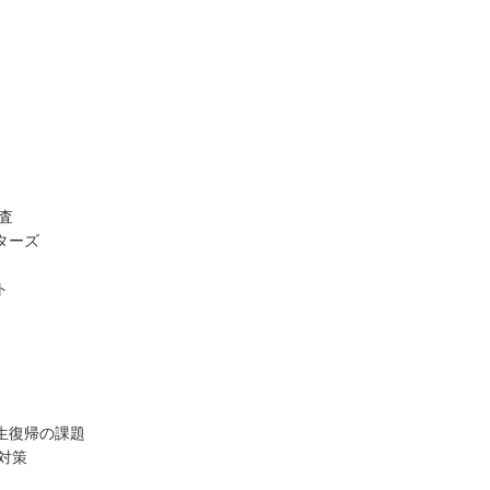
査
ターズ
ト
生復帰の課題
対策